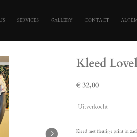
US
SERVICES
GALLERY
CONTACT
ALGE
Kleed Love
€ 32,00
Uitverkocht
Kleed met fleurige print in zac