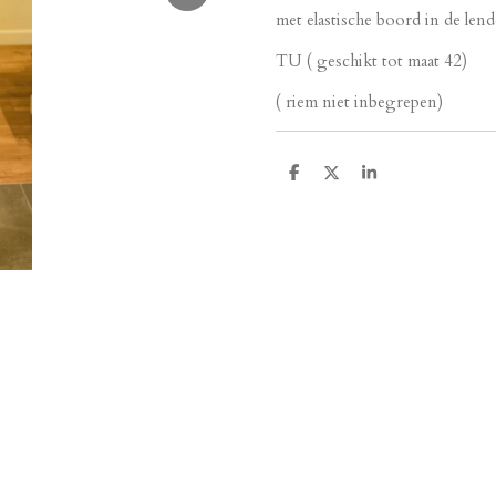
met elastische boord in de lend
TU ( geschikt tot maat 42)
( riem niet inbegrepen)
D
D
S
e
e
h
l
e
a
e
l
r
n
e