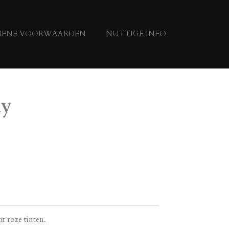
MENE VOORWAARDEN
NUTTIGE INFO
ly
ht roze tinten.