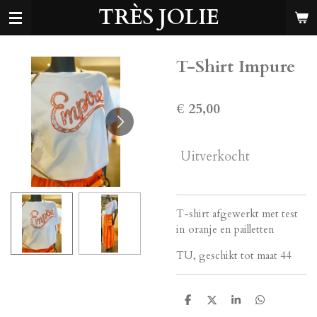
TRÈS JOLIE
Ga
direct
naar
de
T-Shirt Impure
hoofdinhoud
€ 25,00
Uitverkocht
T-shirt afgewerkt met test
in oranje en pailletten
TU, geschikt tot maat 44
D
D
S
D
e
e
h
e