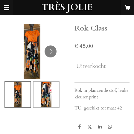
TRÈS JOLIE
Ga
direct
naar
de
Rok Class
hoofdinhoud
€ 45,00
Uitverkocht
Rok in glanzende stof, leuke
kleurenprint
TU, geschikt tot maat 42
D
D
S
D
e
e
h
e