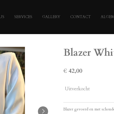
US
SERVICES
GALLERY
CONTACT
ALGE
Blazer Whi
€ 42,00
Uitverkocht
Blazer gevoerd en met schoud