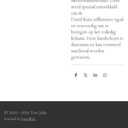
microvezelstructuur. Deze
werd speciaal ontwikkeld
om de
David Kein zelfbruiner egaal
en eenvoudig aan te
brengen op het volledig
lichaam. Deze handschoen is
duurzaam en kan eventueel
machinaal worden
gewassen.
D
D
S
D
e
e
h
e
l
e
a
l
e
l
r
e
n
e
n
© 2020 - 2026 Très Jolie
Powered by
JouwWeb