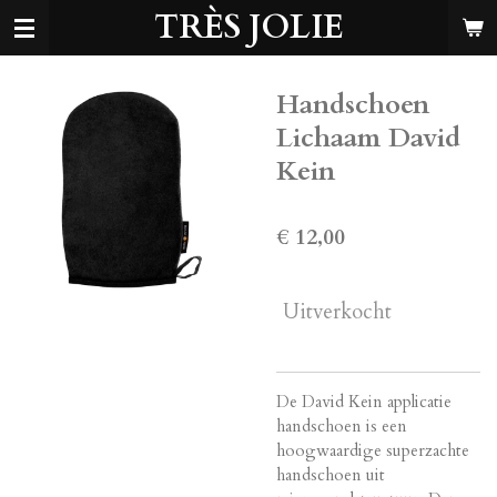
TRÈS JOLIE
Ga
direct
naar
de
Handschoen
hoofdinhoud
Lichaam David
Kein
€ 12,00
Uitverkocht
De David Kein applicatie
handschoen is een
hoogwaardige superzachte
handschoen uit