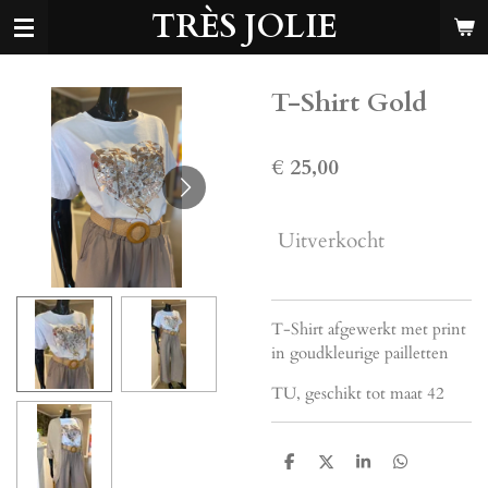
TRÈS JOLIE
Ga
direct
naar
de
T-Shirt Gold
hoofdinhoud
€ 25,00
Uitverkocht
T-Shirt afgewerkt met print
in goudkleurige pailletten
TU, geschikt tot maat 42
D
D
S
D
e
e
h
e