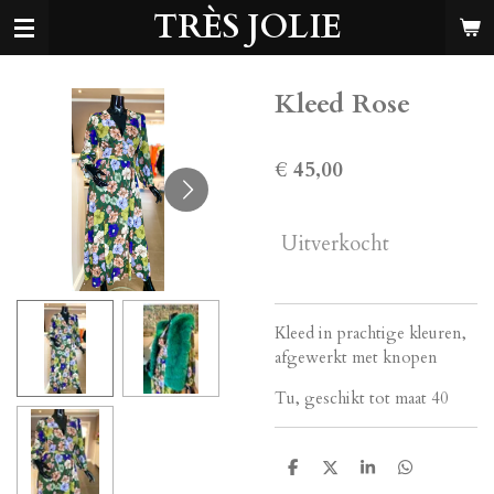
TRÈS JOLIE
Ga
direct
naar
de
Kleed Rose
hoofdinhoud
€ 45,00
Uitverkocht
Kleed in prachtige kleuren,
afgewerkt met knopen
Tu, geschikt tot maat 40
D
D
S
D
e
e
h
e