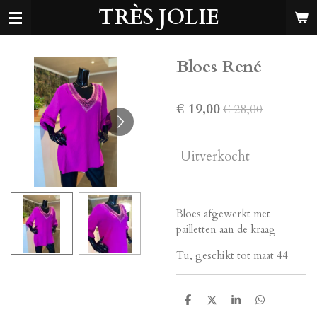
TRÈS JOLIE
Ga
direct
naar
de
Bloes René
hoofdinhoud
€ 19,00
€ 28,00
Uitverkocht
Bloes afgewerkt met
pailletten aan de kraag
Tu, geschikt tot maat 44
D
D
S
D
e
e
h
e