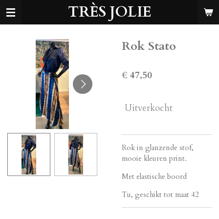
TRÈS JOLIE
Ga
direct
naar
de
Rok Stato
hoofdinhoud
€ 47,50
Uitverkocht
Rok in glanzende stof,
mooie kleuren print.
Met elastische boord
Tu, geschikt tot maat 42