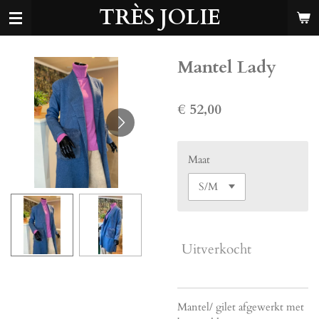
TRÈS JOLIE
Ga
direct
naar
de
Mantel Lady
hoofdinhoud
€ 52,00
Maat
Uitverkocht
Mantel/ gilet afgewerkt met