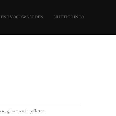
MENE VOORWAARDEN
NUTTIGE INFO
en , glinsteren in pailletten