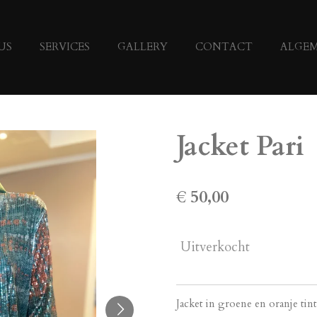
US
SERVICES
GALLERY
CONTACT
ALGE
Jacket Pari
€ 50,00
Uitverkocht
Jacket in groene en oranje tint