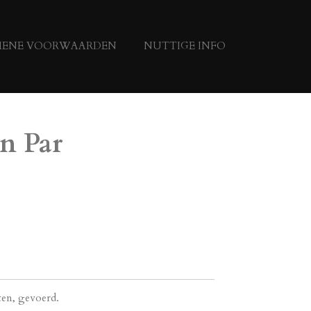
MENE VOORWAARDEN
NUTTIGE INFO
an Par
tten, gevoerd.