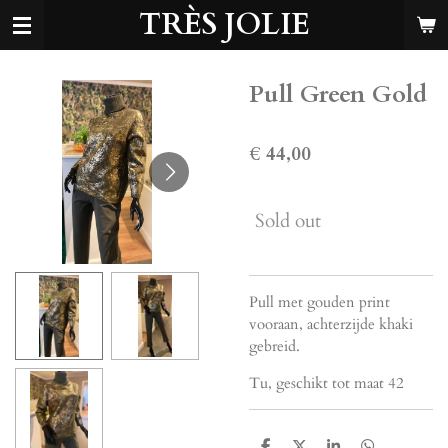
TRÈS JOLIE
Ga
direct
naar
de
Pull Green Gold
hoofdinhoud
€ 44,00
Sold out
Pull met gouden print
vooraan, achterzijde khaki
gebreid.
Tu, geschikt tot maat 42