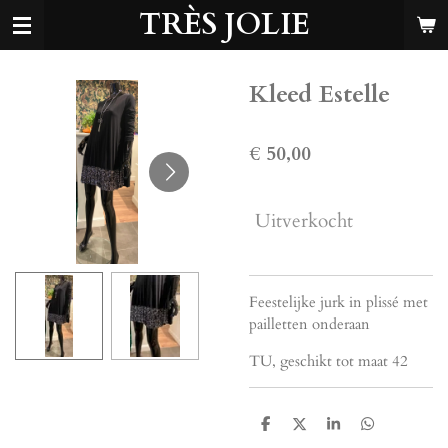
TRÈS JOLIE
Ga
direct
naar
de
Kleed Estelle
hoofdinhoud
€ 50,00
Uitverkocht
Feestelijke jurk in plissé met
pailletten onderaan
TU, geschikt tot maat 42
D
D
S
D
e
e
h
e