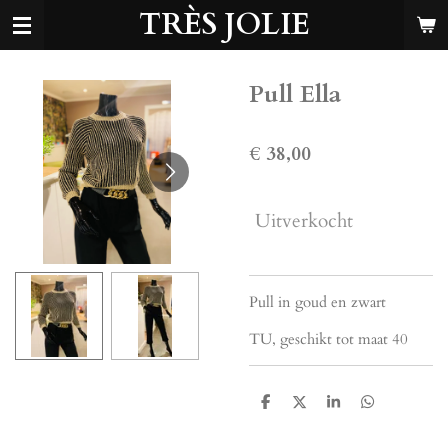
TRÈS JOLIE
Ga
direct
naar
de
Pull Ella
hoofdinhoud
€ 38,00
Uitverkocht
Pull in goud en zwart
TU, geschikt tot maat 40
D
D
S
D
e
e
h
e
l
e
a
l