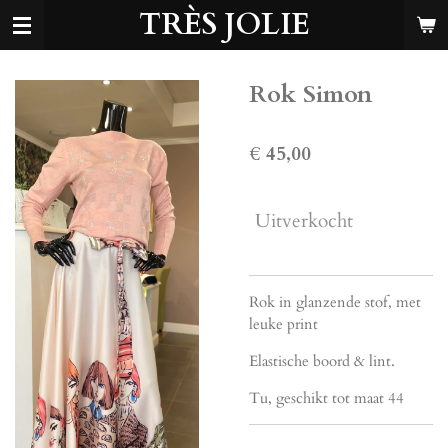
TRÈS JOLIE
Ga
direct
naar
de
Rok Simon
hoofdinhoud
€ 45,00
Uitverkocht
Rok in glanzende stof, met
leuke print
Elastische boord & lint.
Tu, geschikt tot maat 44