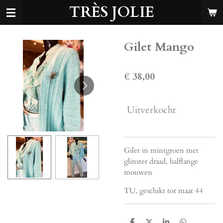
TRÈS JOLIE
Ga
direct
naar
de
Gilet Mango
hoofdinhoud
€ 38,00
Uitverkocht
Gilet in mintgroen met
glinster draad, halflange
mouwen
TU, geschikt tot maat 44