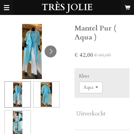
TRÈS JOLIE
Ga
direct
naar
de
Mantel Pur (
hoofdinhoud
Aqua )
€ 42,00
€ 60,00
Kleur
Uitverkocht