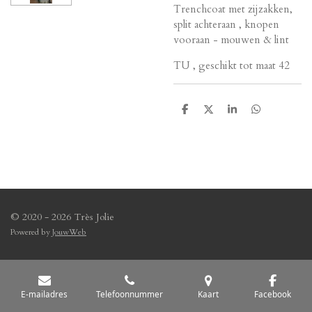
Trenchcoat met zijzakken,
split achteraan , knopen
vooraan - mouwen & lint
TU , geschikt tot maat 42
D
D
S
D
e
e
h
e
l
e
a
l
e
l
r
e
n
e
n
© 2020 - 2026 Très Jolie
Powered by
JouwWeb
E-mailadres
Telefoonnummer
Kaart
Facebook