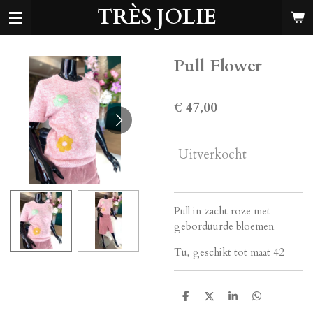
TRÈS JOLIE
Ga
direct
naar
de
Pull Flower
hoofdinhoud
€ 47,00
Uitverkocht
Pull in zacht roze met
geborduurde bloemen
Tu, geschikt tot maat 42
D
D
S
D
e
e
h
e