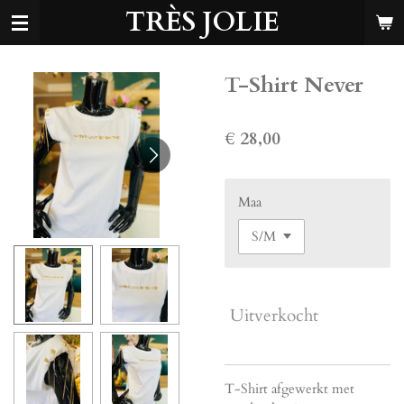
TRÈS JOLIE
Ga
direct
naar
de
T-Shirt Never
hoofdinhoud
€ 28,00
Maa
Uitverkocht
T-Shirt afgewerkt met