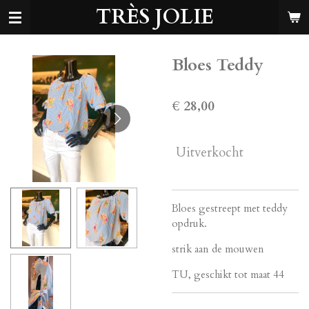
TRÈS JOLIE
Ga
direct
naar
de
Bloes Teddy
hoofdinhoud
€ 28,00
Uitverkocht
Bloes gestreept met teddy
opdruk.
strik aan de mouwen
TU, geschikt tot maat 44