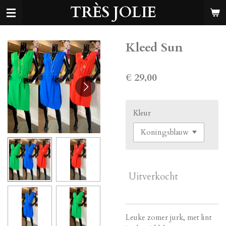
TRÈS JOLIE
Ga
direct
naar
de
Kleed Sun
hoofdinhoud
€ 29,00
Kleur
Uitverkocht
Leuke zomer jurk, met lint