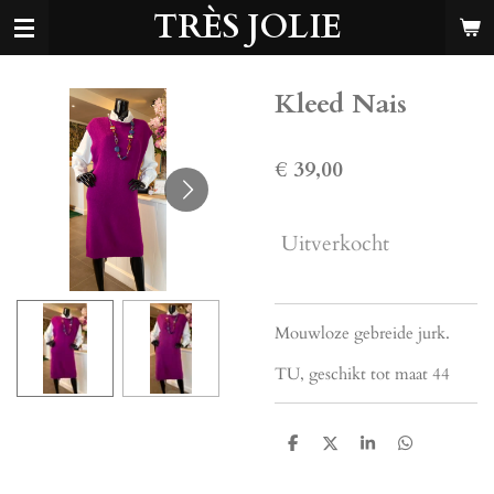
TRÈS JOLIE
Ga
direct
naar
de
Kleed Nais
hoofdinhoud
€ 39,00
Uitverkocht
Mouwloze gebreide jurk.
TU, geschikt tot maat 44
D
D
S
D
e
e
h
e
l
e
a
l