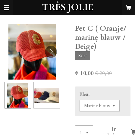
TRÈS JOLIE
Ga
direct
naar
de
Pet C ( Oranje/
hoofdinhoud
marinę blauw /
Beige)
Sale!
€ 10,00
€ 20,00
Kleur
In