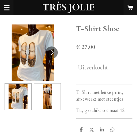
TRÈS JOLIE
Ga
direct
naar
de
T-Shirt Shoe
hoofdinhoud
€ 27,00
Uitverkocht
T-Shirt met leuke print,
afgewerkt met steentjes
Tu, geschikt tot maat 42
D
D
S
D
e
e
h
e