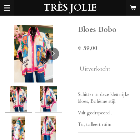
TRÈS JOLIE
Ga
direct
naar
de
Bloes Bobo
hoofdinhoud
€ 59,00
Uitverkocht
Schitter in deze kleurrijke
bloes, Bohème stijl.
Valt gedrapeerd .
Tu, tailleert ruim