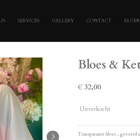
US
SERVICES
GALLERY
CONTACT
ALGE
Bloes & Ke
€ 32,00
Uitverkocht
Transparante bloes , gevoerd 