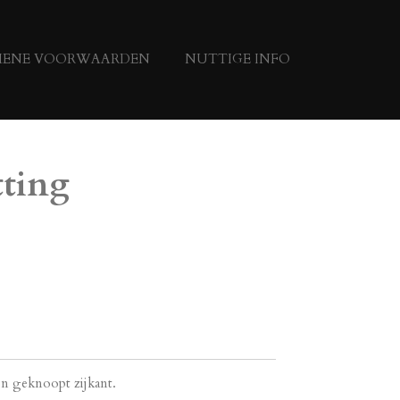
MENE VOORWAARDEN
NUTTIGE INFO
tting
en geknoopt zijkant.