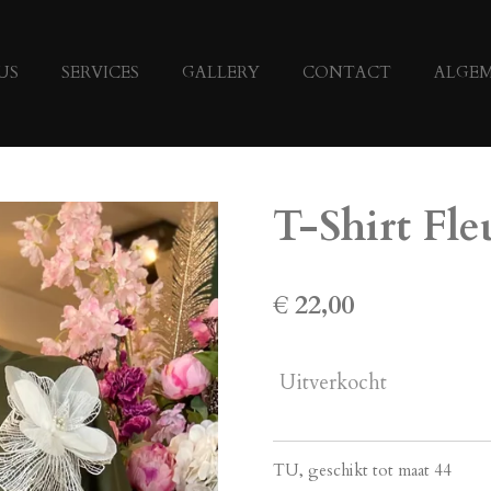
US
SERVICES
GALLERY
CONTACT
ALGE
T-Shirt Fle
€ 22,00
Uitverkocht
TU, geschikt tot maat 44