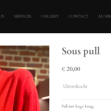
US
SERVICES
GALLERY
CONTACT
ALGE
Sous pull
€ 20,00
Uitverkocht
Pull met hoge kraag.