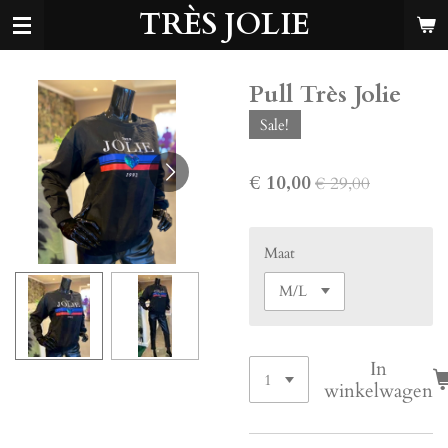
TRÈS JOLIE
Ga
direct
naar
de
Pull Très Jolie
hoofdinhoud
Sale!
€ 10,00
€ 29,00
Maat
In
winkelwagen