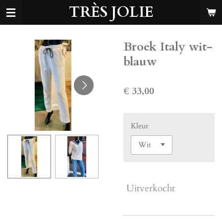
TRÈS JOLIE
Ga
direct
naar
de
Broek Italy wit-
hoofdinhoud
blauw
€ 33,00
Kleur
Uitverkocht