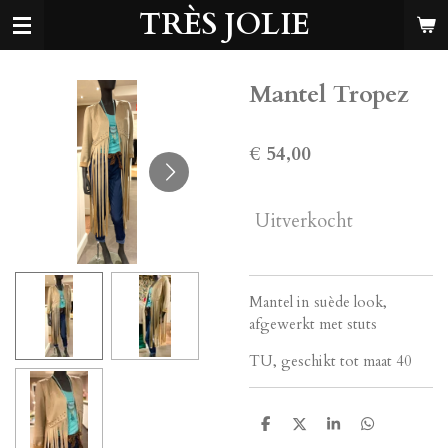
TRÈS JOLIE
Ga
direct
naar
de
Mantel Tropez
hoofdinhoud
€ 54,00
Uitverkocht
Mantel in suède look,
afgewerkt met stuts
TU, geschikt tot maat 40
D
D
S
D
e
e
h
e