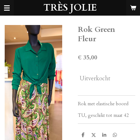
TRÈS JOLIE
Ga
direct
naar
de
Rok Green
hoofdinhoud
Fleur
€ 35,00
Uitverkocht
Rok met elastische boord
TU, geschikt tot maat 42
D
D
S
D