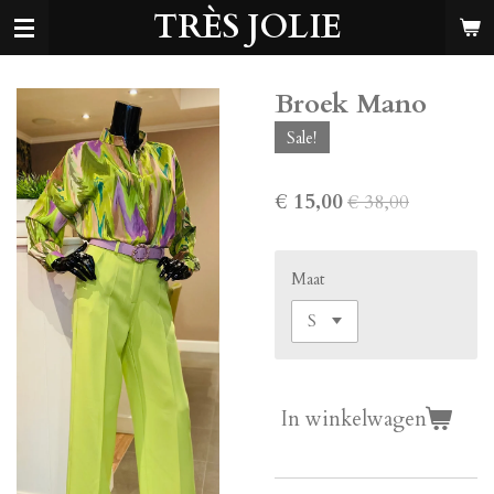
TRÈS JOLIE
Ga
direct
naar
de
Broek Mano
hoofdinhoud
Sale!
€ 15,00
€ 38,00
Maat
In winkelwagen